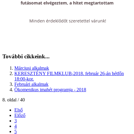
futásomat elvégeztem, a hitet megtartottam
Minden érdeklődőt szeretettel várunk!
További cikkeink...
Márciusi alkalmak
KERESZTÉNY FILMKLUB-2018. február 26-án hétfőn
18:00-kor.
Februári alkalmak
Ökomenikus imahét programja - 2018
8. oldal / 40
Első
Előző
3
4
5