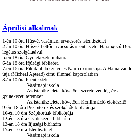
Áprilisi alkalmak
1-én 10 óra Húsvét vasárnapi úrvacsorás istentisztelet
2-án 10 óra Húsvét hétfői úrvacsorás istentisztelet Harangozó Dóra
legátus szolgálatával
5-én 18 óra Gyülekezeti bibliaóra
6-án 18 óra Ifjúsági bibliaóra
7-én 16 óra Filmklub beszélgetés Narnia krónikája- A Hajnalvándor
útja (Micheal Aptead) című filmmel kapcsolatban
8-án 10 óra Istentisztelet
Vasárnapi iskola
Az istentiszteletet követően szeretetvendégség a
gyülekezeti teremben
Az istentiszteletet követően Konfirmáció előkészítő
9-én 18 óra Presbiterek és szolgálók bibliaórája
10-én 10 óra Szépkorúak bibliaórája
12-én 18 óra Gyülekezeti bibliaóra
13-án 18 óra Ifjúsági bibliaóra
15-én 10 óra Istentisztelet
Vasárnapi iskola