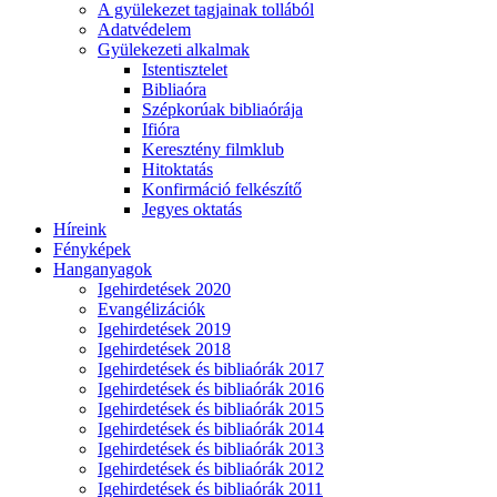
A gyülekezet tagjainak tollából
Adatvédelem
Gyülekezeti alkalmak
Istentisztelet
Bibliaóra
Szépkorúak bibliaórája
Ifióra
Keresztény filmklub
Hitoktatás
Konfirmáció felkészítő
Jegyes oktatás
Híreink
Fényképek
Hanganyagok
Igehirdetések 2020
Evangélizációk
Igehirdetések 2019
Igehirdetések 2018
Igehirdetések és bibliaórák 2017
Igehirdetések és bibliaórák 2016
Igehirdetések és bibliaórák 2015
Igehirdetések és bibliaórák 2014
Igehirdetések és bibliaórák 2013
Igehirdetések és bibliaórák 2012
Igehirdetések és bibliaórák 2011