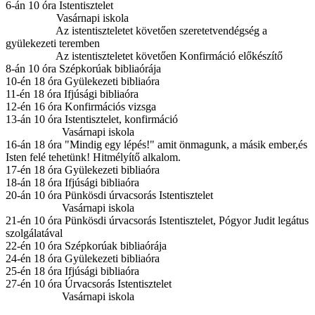
6-án 10 óra Istentisztelet
Vasárnapi iskola
Az istentiszteletet követően szeretetvendégség a
gyülekezeti teremben
Az istentiszteletet követően Konfirmáció előkészítő
8-án 10 óra Szépkorúak bibliaórája
10-én 18 óra Gyülekezeti bibliaóra
11-én 18 óra Ifjúsági bibliaóra
12-én 16 óra Konfirmációs vizsga
13-án 10 óra Istentisztelet, konfirmáció
Vasárnapi iskola
16-án 18 óra "Mindig egy lépés!" amit önmagunk, a másik ember,és
Isten felé tehetünk! Hitmélyítő alkalom.
17-én 18 óra Gyülekezeti bibliaóra
18-án 18 óra Ifjúsági bibliaóra
20-án 10 óra Pünkösdi úrvacsorás Istentisztelet
Vasárnapi iskola
21-én 10 óra Pünkösdi úrvacsorás Istentisztelet, Pógyor Judit legátus
szolgálatával
22-én 10 óra Szépkorúak bibliaórája
24-én 18 óra Gyülekezeti bibliaóra
25-én 18 óra Ifjúsági bibliaóra
27-én 10 óra Úrvacsorás Istentisztelet
Vasárnapi iskola