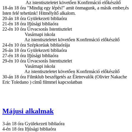
Az istentiszteletet követően Konfirmáció előkészítő
18-án 18 óra "Mindig egy lépés!" amit önmagunk, a másik ember,és
Isten felé tehetünk! Hitmélyítő alkalom.
20-án 18 óra Gyülekezeti bibliaóra
21-én 18 óra Ifjúsági bibliaóra
22-én 10 óra Úrvacsorás Istentisztelet
Vasárnapi iskola
Az istentiszteletet követően Konfirmáció előkészítő
24-én 10 óra Szépkorúak bibliaórája
26-án 18 óra Gyülekezeti bibliaóra
27-én 18 óra Ifjúsági bibliaóra
29-én 10 óra Úrvacsorás Istentisztelet
Vasárnapi iskola
Az istentiszteletet követően Konfirmáció előkészítő
30-án 18 óra Filmklub beszélgetés az Életrevalók (Olivier Nakache
Eric Toledano ) című filmmel kapcsolatban
Májusi alkalmak
3-án 18 óra Gyülekezeti bibliaóra
4-én 18 óra Ifjúsági bibliaóra