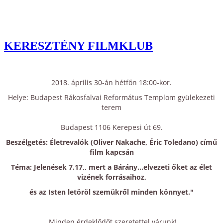
KERESZTÉNY FILMKLUB
2018. április 30-án hétfőn 18:00-kor.
Helye: Budapest Rákosfalvai Református Templom gyülekezeti
terem
Budapest 1106 Kerepesi út 69.
Beszélgetés: Életrevalók (Oliver Nakache, Éric Toledano) című
film kapcsán
Téma: Jelenések 7.17,, mert a Bárány...elvezeti őket az élet
vizének forrásaihoz,
és az Isten letöröl szemükről minden könnyet."
Minden érdeklődőt szeretettel várunk!