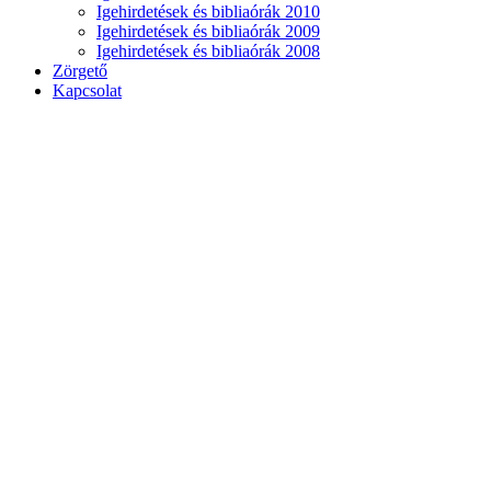
Igehirdetések és bibliaórák 2010
Igehirdetések és bibliaórák 2009
Igehirdetések és bibliaórák 2008
Zörgető
Kapcsolat