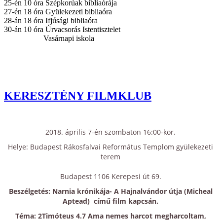
25-én 10 óra Szépkorúak bibliaórája
27-én 18 óra Gyülekezeti bibliaóra
28-án 18 óra Ifjúsági bibliaóra
30-án 10 óra Úrvacsorás Istentisztelet
Vasárnapi iskola
KERESZTÉNY FILMKLUB
2018. április 7-én szombaton 16:00-kor.
Helye: Budapest Rákosfalvai Református Templom gyülekezeti
terem
Budapest 1106 Kerepesi út 69.
Beszélgetés: Narnia krónikája- A Hajnalvándor útja (Micheal
Aptead) című film kapcsán.
Téma: 2Timóteus 4.7 Ama nemes harcot megharcoltam,