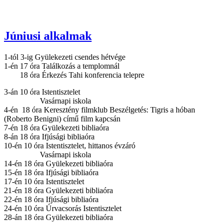
Júniusi alkalmak
1-tól 3-ig Gyülekezeti csendes hétvége
1-én 17 óra Találkozás a templomnál
18 óra Érkezés Tahi konferencia telepre
3-án 10 óra Istentisztelet
Vasárnapi iskola
4-én 18 óra Keresztény filmklub Beszélgetés: Tigris a hóban
(Roberto Benigni) című film kapcsán
7-én 18 óra Gyülekezeti bibliaóra
8-án 18 óra Ifjúsági bibliaóra
10-én 10 óra Istentisztelet, hittanos évzáró
Vasárnapi iskola
14-én 18 óra Gyülekezeti bibliaóra
15-én 18 óra Ifjúsági bibliaóra
17-én 10 óra Istentisztelet
21-én 18 óra Gyülekezeti bibliaóra
22-én 18 óra Ifjúsági bibliaóra
24-én 10 óra Úrvacsorás Istentisztelet
28-án 18 óra Gyülekezeti bibliaóra