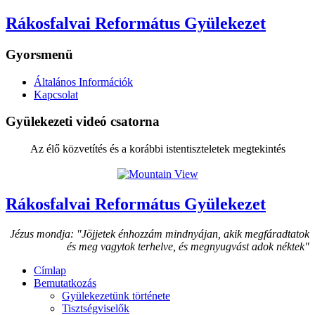
Rákosfalvai Református Gyülekezet
Gyorsmenü
Általános Információk
Kapcsolat
Gyülekezeti videó csatorna
Az élő közvetítés és a korábbi istentiszteletek megtekintés
Rákosfalvai Református Gyülekezet
Jézus mondja: "Jöjjetek énhozzám mindnyájan, akik megfáradtatok
és meg vagytok terhelve, és megnyugvást adok néktek"
Címlap
Bemutatkozás
Gyülekezetünk története
Tisztségviselők