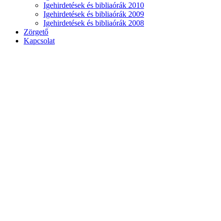
Igehirdetések és bibliaórák 2010
Igehirdetések és bibliaórák 2009
Igehirdetések és bibliaórák 2008
Zörgető
Kapcsolat