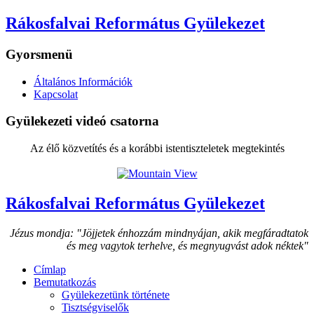
Rákosfalvai Református Gyülekezet
Gyorsmenü
Általános Információk
Kapcsolat
Gyülekezeti videó csatorna
Az élő közvetítés és a korábbi istentiszteletek megtekintés
Rákosfalvai Református Gyülekezet
Jézus mondja: "Jöjjetek énhozzám mindnyájan, akik megfáradtatok
és meg vagytok terhelve, és megnyugvást adok néktek"
Címlap
Bemutatkozás
Gyülekezetünk története
Tisztségviselők