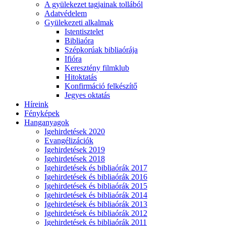
A gyülekezet tagjainak tollából
Adatvédelem
Gyülekezeti alkalmak
Istentisztelet
Bibliaóra
Szépkorúak bibliaórája
Ifióra
Keresztény filmklub
Hitoktatás
Konfirmáció felkészítő
Jegyes oktatás
Híreink
Fényképek
Hanganyagok
Igehirdetések 2020
Evangélizációk
Igehirdetések 2019
Igehirdetések 2018
Igehirdetések és bibliaórák 2017
Igehirdetések és bibliaórák 2016
Igehirdetések és bibliaórák 2015
Igehirdetések és bibliaórák 2014
Igehirdetések és bibliaórák 2013
Igehirdetések és bibliaórák 2012
Igehirdetések és bibliaórák 2011