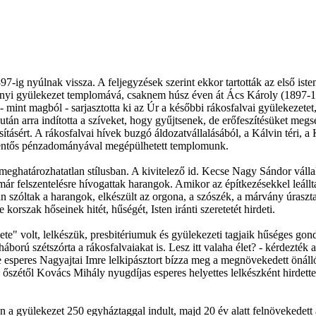
7-ig nyúlnak vissza. A feljegyzések szerint ekkor tartották az első is
roknyi gyülekezet templomává, csaknem húsz éven át Ács Károly (1897-
ből - mint magból - sarjasztotta ki az Úr a későbbi rákosfalvai gyülekeze
án arra indította a szíveket, hogy gyűjtsenek, de erőfeszítésüket meg
ításért. A rákosfalvai hívek buzgó áldozatvállalásából, a Kálvin téri,
jelentős pénzadományával megépülhetett templomunk.
meghatározhatatlan stílusban. A kivitelező id. Kecse Nagy Sándor vállal
 már felszentelésre hívogattak harangok. Amikor az építkezésekkel leál
szóltak a harangok, elkészült az orgona, a szószék, a márvány úrasztal
orszak hőseinek hitét, hűségét, Isten iránti szeretetét hirdeti.
" volt, lelkészük, presbitériumuk és gyülekezeti tagjaik hűséges gondv
ború szétszórta a rákosfalvaiakat is. Lesz itt valaha élet? - kérdezték 
e esperes Nagyajtai Imre lelkipásztort bízza meg a megnövekedett öná
őszétől Kovács Mihály nyugdíjas esperes helyettes lelkészként hirdette 
 gyülekezet 250 egyháztaggal indult, majd 20 év alatt felnövekedett 