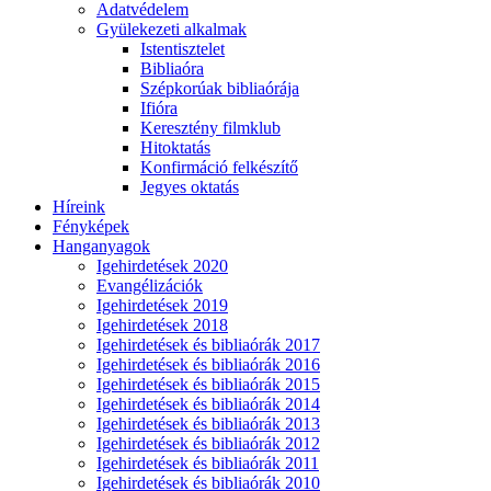
Adatvédelem
Gyülekezeti alkalmak
Istentisztelet
Bibliaóra
Szépkorúak bibliaórája
Ifióra
Keresztény filmklub
Hitoktatás
Konfirmáció felkészítő
Jegyes oktatás
Híreink
Fényképek
Hanganyagok
Igehirdetések 2020
Evangélizációk
Igehirdetések 2019
Igehirdetések 2018
Igehirdetések és bibliaórák 2017
Igehirdetések és bibliaórák 2016
Igehirdetések és bibliaórák 2015
Igehirdetések és bibliaórák 2014
Igehirdetések és bibliaórák 2013
Igehirdetések és bibliaórák 2012
Igehirdetések és bibliaórák 2011
Igehirdetések és bibliaórák 2010