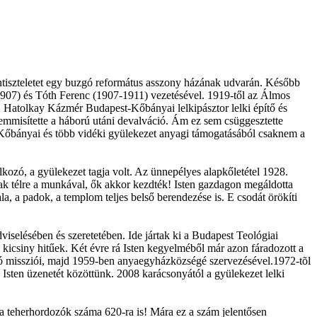
tentiszteletet egy buzgó református asszony házának udvarán. Később
1907) és Tóth Ferenc (1907-1911) vezetésével. 1919-től az Álmos
tet, Hatolkay Kázmér Budapest-Kőbányai lelkipásztor lelki építő és
semmisítette a háború utáni devalváció. Ám ez sem csüggesztette
 a Kőbányai és több vidéki gyülekezet anyagi támogatásából csaknem a
kozó, a gyülekezet tagja volt. Az ünnepélyes alapkőletétel 1928.
ltak télre a munkával, ők akkor kezdték! Isten gazdagon megáldotta
a, a padok, a templom teljes belső berendezése is. E csodát örökíti
iselésében és szeretetében. Ide jártak ki a Budapest Teológiai
a kicsiny hitűek. Két évre rá Isten kegyelméből már azon fáradozott a
lló missziói, majd 1959-ben anyaegyházközségé szervezésével.1972-tõl
Isten üzenetét közöttünk. 2008 karácsonyától a gyülekezet lelki
a teherhordozók száma 620-ra is! Mára ez a szám jelentősen