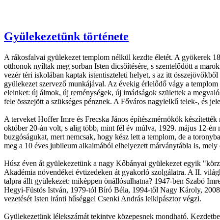
Gyülekezetünk története
A rákosfalvai gyülekezet templom nélkül kezdte életét. A gyökerek 189
otthonok nyíltak meg sorban Isten dicsőítésére, s szentelődött a ma
vezér téri iskolában kaptak istentiszteleti helyet, s az itt összejövők
gyülekezet szervező munkájával. Az évekig érlelődő vágy a templom ut
eleinket: új álmok, új reménységek, új imádságok születtek a megvalós
fele összejött a szükséges pénznek. A Főváros nagylelkű telek-, és 
A terveket Hoffer Imre és Frecska János építészmérnökök készítették 
október 20-án volt, s alig több, mint fél év múlva, 1929. május 12-én
buzgóságukat, mert nemcsak, hogy kész lett a templom, de a toronyban 
meg a 10 éves jubileum alkalmából elhelyezett márványtábla is, mely e k
Húsz éven át gyülekezetünk a nagy Kőbányai gyülekezet egyik "körzete
Akadémia növendékei évtizedeken át gyakorló szolgálatra. A II. világhá
talpra állt gyülekezet: miképpen önállósulhatna? 1947-ben Szabó Imr
Hegyi-Füstös István, 1979-tól Bíró Béla, 1994-től Nagy Károly, 2008 
vezetését Isten iránti hűséggel Csenki András lelkipásztor végzi.
Gyülekezetünk lélekszámát tekintve közepesnek mondható. Kezdetben a