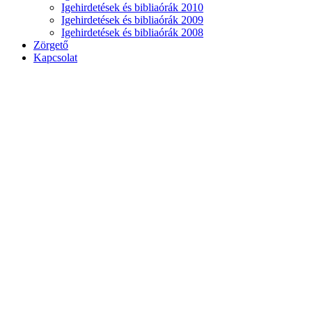
Igehirdetések és bibliaórák 2010
Igehirdetések és bibliaórák 2009
Igehirdetések és bibliaórák 2008
Zörgető
Kapcsolat