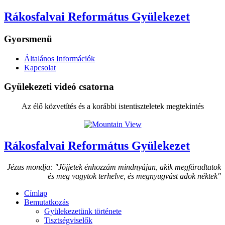
Rákosfalvai Református Gyülekezet
Gyorsmenü
Általános Információk
Kapcsolat
Gyülekezeti videó csatorna
Az élő közvetítés és a korábbi istentiszteletek megtekintés
Rákosfalvai Református Gyülekezet
Jézus mondja: "Jöjjetek énhozzám mindnyájan, akik megfáradtatok
és meg vagytok terhelve, és megnyugvást adok néktek"
Címlap
Bemutatkozás
Gyülekezetünk története
Tisztségviselők