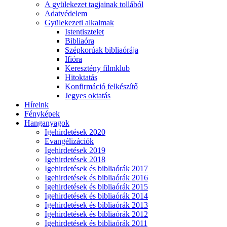
A gyülekezet tagjainak tollából
Adatvédelem
Gyülekezeti alkalmak
Istentisztelet
Bibliaóra
Szépkorúak bibliaórája
Ifióra
Keresztény filmklub
Hitoktatás
Konfirmáció felkészítő
Jegyes oktatás
Híreink
Fényképek
Hanganyagok
Igehirdetések 2020
Evangélizációk
Igehirdetések 2019
Igehirdetések 2018
Igehirdetések és bibliaórák 2017
Igehirdetések és bibliaórák 2016
Igehirdetések és bibliaórák 2015
Igehirdetések és bibliaórák 2014
Igehirdetések és bibliaórák 2013
Igehirdetések és bibliaórák 2012
Igehirdetések és bibliaórák 2011