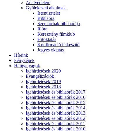
Adatvédelem
Gyülekezeti alkalmak
Istentisztelet
Bibliaóra
Szépkorúak bibliaórája
Ifióra
Keresztény filmklub
Hitoktatás
Konfirmáció felkészítő
Jegyes oktatás
Híreink
Fényképek
Hanganyagok
Igehirdetések 2020
Evangélizációk
Igehirdetések 2019
Igehirdetések 2018
Igehirdetések és bibliaórák 2017
Igehirdetések és bibliaórák 2016
Igehirdetések és bibliaórák 2015
Igehirdetések és bibliaórák 2014
Igehirdetések és bibliaórák 2013
Igehirdetések és bibliaórák 2012
Igehirdetések és bibliaórák 2011
Igehirdetések és bibliaórák 2010