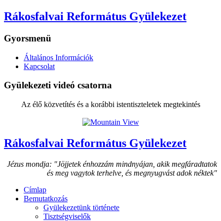
Rákosfalvai Református Gyülekezet
Gyorsmenü
Általános Információk
Kapcsolat
Gyülekezeti videó csatorna
Az élő közvetítés és a korábbi istentiszteletek megtekintés
Rákosfalvai Református Gyülekezet
Jézus mondja: "Jöjjetek énhozzám mindnyájan, akik megfáradtatok
és meg vagytok terhelve, és megnyugvást adok néktek"
Címlap
Bemutatkozás
Gyülekezetünk története
Tisztségviselők