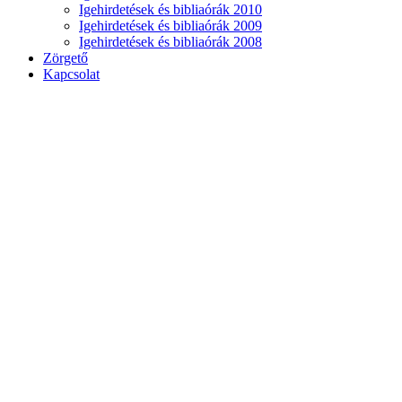
Igehirdetések és bibliaórák 2010
Igehirdetések és bibliaórák 2009
Igehirdetések és bibliaórák 2008
Zörgető
Kapcsolat