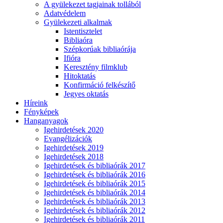
A gyülekezet tagjainak tollából
Adatvédelem
Gyülekezeti alkalmak
Istentisztelet
Bibliaóra
Szépkorúak bibliaórája
Ifióra
Keresztény filmklub
Hitoktatás
Konfirmáció felkészítő
Jegyes oktatás
Híreink
Fényképek
Hanganyagok
Igehirdetések 2020
Evangélizációk
Igehirdetések 2019
Igehirdetések 2018
Igehirdetések és bibliaórák 2017
Igehirdetések és bibliaórák 2016
Igehirdetések és bibliaórák 2015
Igehirdetések és bibliaórák 2014
Igehirdetések és bibliaórák 2013
Igehirdetések és bibliaórák 2012
Igehirdetések és bibliaórák 2011