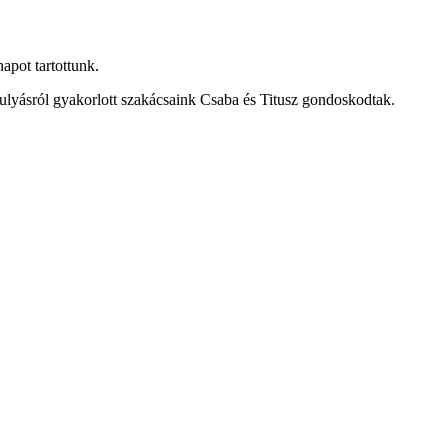
apot tartottunk.
gulyásról gyakorlott szakácsaink Csaba és Titusz gondoskodtak.