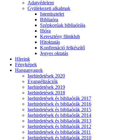
Adatvédelem
Gyülekezeti alkalmak
Istentisztelet
Bibliaóra
Szépkorúak bibliaórája
Ifióra
Keresztény filmklub
Hitoktatás
Konfirmáció felkészítő
Jegyes oktatás
Híreink
Fényképek
Hanganyagok
Igehirdetések 2020
Evangélizációk
Igehirdetések 2019
Igehirdetések 2018
Igehirdetések és bibliaórák 2017
Igehirdetések és bibliaórák 2016
Igehirdetések és bibliaórák 2015
Igehirdetések és bibliaórák 2014
Igehirdetések és bibliaórák 2013
Igehirdetések és bibliaórák 2012
Igehirdetések és bibliaórák 2011
Igehirdetések és bibliaórák 2010