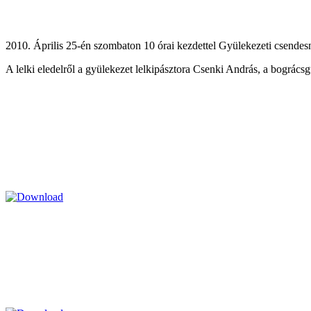
2010. Április 25-én szombaton 10 órai kezdettel Gyülekezeti csendesn
A lelki eledelről a gyülekezet lelkipásztora Csenki András, a bogrács