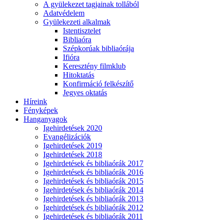
A gyülekezet tagjainak tollából
Adatvédelem
Gyülekezeti alkalmak
Istentisztelet
Bibliaóra
Szépkorúak bibliaórája
Ifióra
Keresztény filmklub
Hitoktatás
Konfirmáció felkészítő
Jegyes oktatás
Híreink
Fényképek
Hanganyagok
Igehirdetések 2020
Evangélizációk
Igehirdetések 2019
Igehirdetések 2018
Igehirdetések és bibliaórák 2017
Igehirdetések és bibliaórák 2016
Igehirdetések és bibliaórák 2015
Igehirdetések és bibliaórák 2014
Igehirdetések és bibliaórák 2013
Igehirdetések és bibliaórák 2012
Igehirdetések és bibliaórák 2011