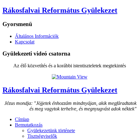
Rákosfalvai Református Gyülekezet
Gyorsmenü
Általános Információk
Kapcsolat
Gyülekezeti videó csatorna
Az élő közvetítés és a korábbi istentiszteletek megtekintés
Rákosfalvai Református Gyülekezet
Jézus mondja: "Jöjjetek énhozzám mindnyájan, akik megfáradtatok
és meg vagytok terhelve, és megnyugvást adok néktek"
Címlap
Bemutatkozás
Gyülekezetünk története
Tisztségviselők