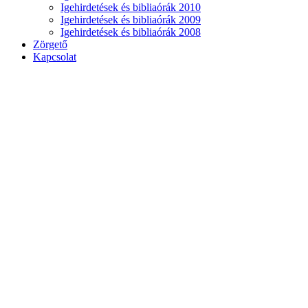
Igehirdetések és bibliaórák 2010
Igehirdetések és bibliaórák 2009
Igehirdetések és bibliaórák 2008
Zörgető
Kapcsolat