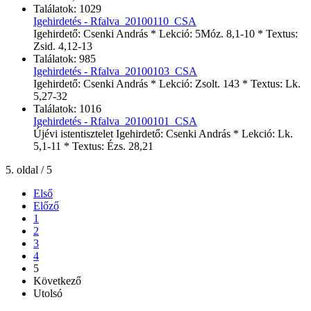
Találatok: 1029
Igehirdetés - Rfalva_20100110_CSA
Igehirdető: Csenki András * Lekció: 5Móz. 8,1-10 * Textus:
Zsid. 4,12-13
Találatok: 985
Igehirdetés - Rfalva_20100103_CSA
Igehirdető: Csenki András * Lekció: Zsolt. 143 * Textus: Lk.
5,27-32
Találatok: 1016
Igehirdetés - Rfalva_20100101_CSA
Újévi istentisztelet Igehirdető: Csenki András * Lekció: Lk.
5,1-11 * Textus: Ézs. 28,21
5. oldal / 5
Első
Előző
1
2
3
4
5
Következő
Utolsó