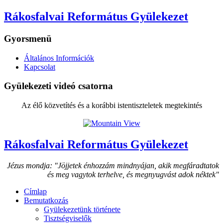
Rákosfalvai Református Gyülekezet
Gyorsmenü
Általános Információk
Kapcsolat
Gyülekezeti videó csatorna
Az élő közvetítés és a korábbi istentiszteletek megtekintés
Rákosfalvai Református Gyülekezet
Jézus mondja: "Jöjjetek énhozzám mindnyájan, akik megfáradtatok
és meg vagytok terhelve, és megnyugvást adok néktek"
Címlap
Bemutatkozás
Gyülekezetünk története
Tisztségviselők