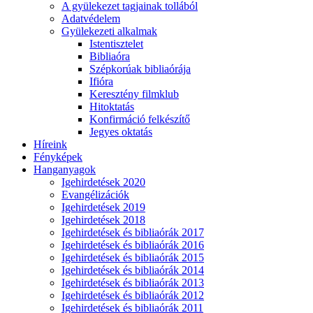
A gyülekezet tagjainak tollából
Adatvédelem
Gyülekezeti alkalmak
Istentisztelet
Bibliaóra
Szépkorúak bibliaórája
Ifióra
Keresztény filmklub
Hitoktatás
Konfirmáció felkészítő
Jegyes oktatás
Híreink
Fényképek
Hanganyagok
Igehirdetések 2020
Evangélizációk
Igehirdetések 2019
Igehirdetések 2018
Igehirdetések és bibliaórák 2017
Igehirdetések és bibliaórák 2016
Igehirdetések és bibliaórák 2015
Igehirdetések és bibliaórák 2014
Igehirdetések és bibliaórák 2013
Igehirdetések és bibliaórák 2012
Igehirdetések és bibliaórák 2011