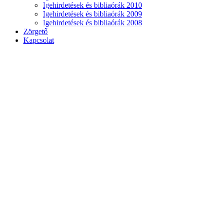
Igehirdetések és bibliaórák 2010
Igehirdetések és bibliaórák 2009
Igehirdetések és bibliaórák 2008
Zörgető
Kapcsolat