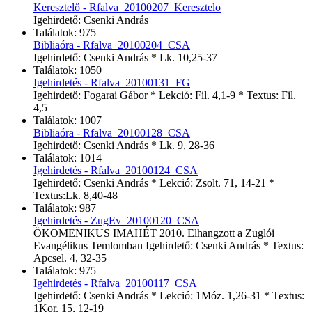
Keresztelő - Rfalva_20100207_Keresztelo
Igehirdető: Csenki András
Találatok: 975
Bibliaóra - Rfalva_20100204_CSA
Igehirdető: Csenki András * Lk. 10,25-37
Találatok: 1050
Igehirdetés - Rfalva_20100131_FG
Igehirdető: Fogarai Gábor * Lekció: Fil. 4,1-9 * Textus: Fil.
4,5
Találatok: 1007
Bibliaóra - Rfalva_20100128_CSA
Igehirdető: Csenki András * Lk. 9, 28-36
Találatok: 1014
Igehirdetés - Rfalva_20100124_CSA
Igehirdető: Csenki András * Lekció: Zsolt. 71, 14-21 *
Textus:Lk. 8,40-48
Találatok: 987
Igehirdetés - ZugEv_20100120_CSA
ÖKOMENIKUS IMAHÉT 2010. Elhangzott a Zuglói
Evangélikus Temlomban Igehirdető: Csenki András * Textus:
Apcsel. 4, 32-35
Találatok: 975
Igehirdetés - Rfalva_20100117_CSA
Igehirdető: Csenki András * Lekció: 1Móz. 1,26-31 * Textus:
1Kor. 15, 12-19