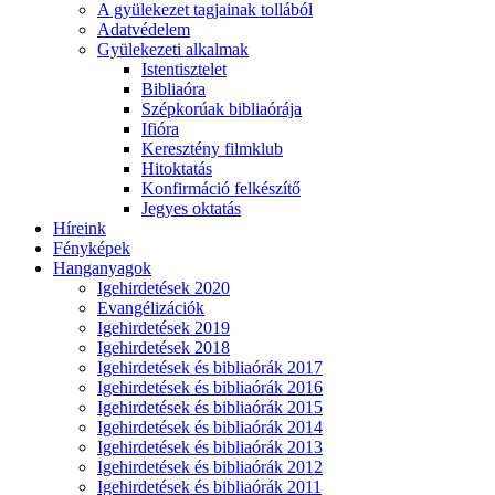
A gyülekezet tagjainak tollából
Adatvédelem
Gyülekezeti alkalmak
Istentisztelet
Bibliaóra
Szépkorúak bibliaórája
Ifióra
Keresztény filmklub
Hitoktatás
Konfirmáció felkészítő
Jegyes oktatás
Híreink
Fényképek
Hanganyagok
Igehirdetések 2020
Evangélizációk
Igehirdetések 2019
Igehirdetések 2018
Igehirdetések és bibliaórák 2017
Igehirdetések és bibliaórák 2016
Igehirdetések és bibliaórák 2015
Igehirdetések és bibliaórák 2014
Igehirdetések és bibliaórák 2013
Igehirdetések és bibliaórák 2012
Igehirdetések és bibliaórák 2011