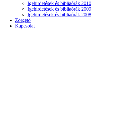
Igehirdetések és bibliaórák 2010
Igehirdetések és bibliaórák 2009
Igehirdetések és bibliaórák 2008
Zörgető
Kapcsolat