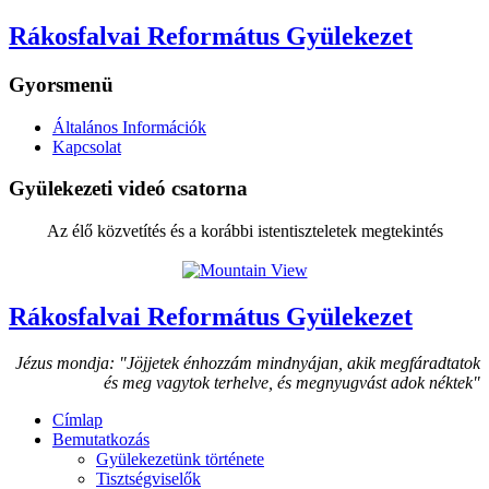
Rákosfalvai Református Gyülekezet
Gyorsmenü
Általános Információk
Kapcsolat
Gyülekezeti videó csatorna
Az élő közvetítés és a korábbi istentiszteletek megtekintés
Rákosfalvai Református Gyülekezet
Jézus mondja: "Jöjjetek énhozzám mindnyájan, akik megfáradtatok
és meg vagytok terhelve, és megnyugvást adok néktek"
Címlap
Bemutatkozás
Gyülekezetünk története
Tisztségviselők