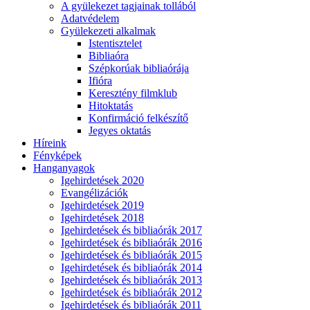
A gyülekezet tagjainak tollából
Adatvédelem
Gyülekezeti alkalmak
Istentisztelet
Bibliaóra
Szépkorúak bibliaórája
Ifióra
Keresztény filmklub
Hitoktatás
Konfirmáció felkészítő
Jegyes oktatás
Híreink
Fényképek
Hanganyagok
Igehirdetések 2020
Evangélizációk
Igehirdetések 2019
Igehirdetések 2018
Igehirdetések és bibliaórák 2017
Igehirdetések és bibliaórák 2016
Igehirdetések és bibliaórák 2015
Igehirdetések és bibliaórák 2014
Igehirdetések és bibliaórák 2013
Igehirdetések és bibliaórák 2012
Igehirdetések és bibliaórák 2011