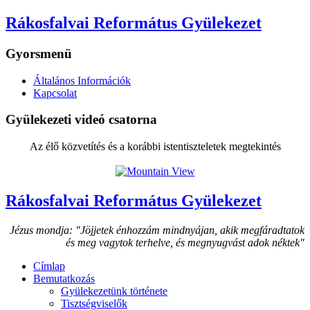
Rákosfalvai Református Gyülekezet
Gyorsmenü
Általános Információk
Kapcsolat
Gyülekezeti videó csatorna
Az élő közvetítés és a korábbi istentiszteletek megtekintés
Rákosfalvai Református Gyülekezet
Jézus mondja: "Jöjjetek énhozzám mindnyájan, akik megfáradtatok
és meg vagytok terhelve, és megnyugvást adok néktek"
Címlap
Bemutatkozás
Gyülekezetünk története
Tisztségviselők