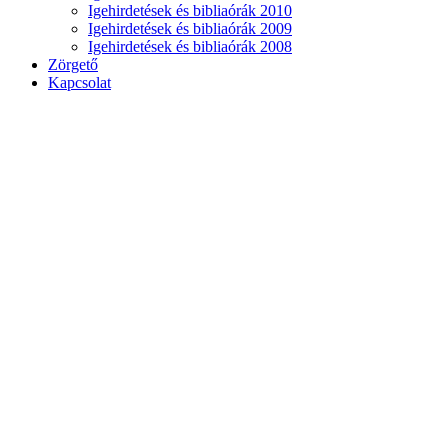
Igehirdetések és bibliaórák 2010
Igehirdetések és bibliaórák 2009
Igehirdetések és bibliaórák 2008
Zörgető
Kapcsolat