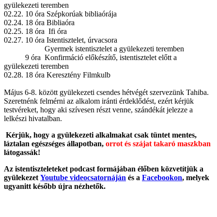
gyülekezeti teremben
02.22. 10 óra Szépkorúak bibliaórája
02.24. 18 óra Bibliaóra
02.25. 18 óra Ifi óra
02.27. 10 óra Istentisztelet, úrvacsora
Gyermek istentisztelet a gyülekezeti teremben
9 óra Konfirmáció előkészítő, istentisztelet előtt a
gyülekezeti teremben
02.28. 18 óra Keresztény Filmkulb
Május 6-8. között gyülekezeti csendes hétvégét szervezünk Tahiba.
Szeretnénk felmérni az alkalom iránti érdeklődést, ezért kérjük
testvéreket, hogy aki szívesen részt venne, szándékát jelezze a
lelkészi hivatalban.
Kérjük, hogy a gyülekezeti alkalmakat csak tüntet mentes,
láztalan egészséges állapotban,
orrot és szájat takaró maszkban
látogassák!
Az istentiszteleteket podcast formájában élőben közvetítjük a
gyülekezet
Youtube videocsatornáján
és a
Facebookon
, melyek
ugyanitt később újra nézhetők.