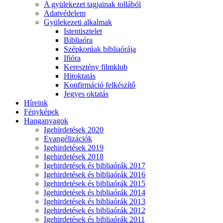
A gyülekezet tagjainak tollából
Adatvédelem
Gyülekezeti alkalmak
Istentisztelet
Bibliaóra
Szépkorúak bibliaórája
Ifióra
Keresztény filmklub
Hitoktatás
Konfirmáció felkészítő
Jegyes oktatás
Híreink
Fényképek
Hanganyagok
Igehirdetések 2020
Evangélizációk
Igehirdetések 2019
Igehirdetések 2018
Igehirdetések és bibliaórák 2017
Igehirdetések és bibliaórák 2016
Igehirdetések és bibliaórák 2015
Igehirdetések és bibliaórák 2014
Igehirdetések és bibliaórák 2013
Igehirdetések és bibliaórák 2012
Igehirdetések és bibliaórák 2011