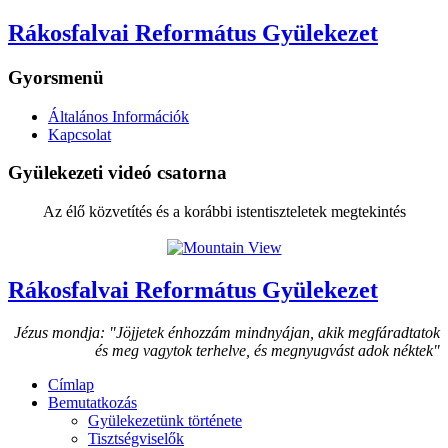
Rákosfalvai Református Gyülekezet
Gyorsmenü
Általános Információk
Kapcsolat
Gyülekezeti videó csatorna
Az élő közvetítés és a korábbi istentiszteletek megtekintés
Rákosfalvai Református Gyülekezet
Jézus mondja: "Jöjjetek énhozzám mindnyájan, akik megfáradtatok
és meg vagytok terhelve, és megnyugvást adok néktek"
Címlap
Bemutatkozás
Gyülekezetünk története
Tisztségviselők