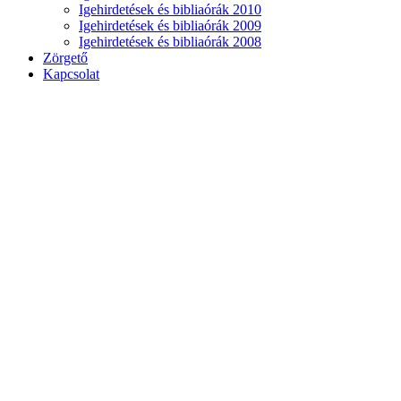
Igehirdetések és bibliaórák 2010
Igehirdetések és bibliaórák 2009
Igehirdetések és bibliaórák 2008
Zörgető
Kapcsolat