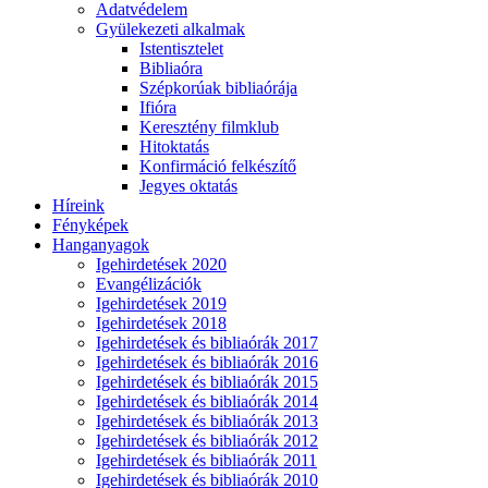
Adatvédelem
Gyülekezeti alkalmak
Istentisztelet
Bibliaóra
Szépkorúak bibliaórája
Ifióra
Keresztény filmklub
Hitoktatás
Konfirmáció felkészítő
Jegyes oktatás
Híreink
Fényképek
Hanganyagok
Igehirdetések 2020
Evangélizációk
Igehirdetések 2019
Igehirdetések 2018
Igehirdetések és bibliaórák 2017
Igehirdetések és bibliaórák 2016
Igehirdetések és bibliaórák 2015
Igehirdetések és bibliaórák 2014
Igehirdetések és bibliaórák 2013
Igehirdetések és bibliaórák 2012
Igehirdetések és bibliaórák 2011
Igehirdetések és bibliaórák 2010