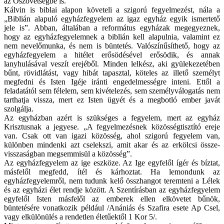
az Ószövetségbe is.
Kálvin is biblai alapon követeli a szigorú fegyelmezést, nála a
„Biblián alapuló egyházfegyelem az igaz egyház egyik ismertető
jele is”. Abban, általában a református egyházak megegyeznek,
hogy az egyházfegyelemnek a biblián kell alapulnia, valamint ez
nem nevelőmunka, és nem is büntetés. Valószínűsíthető, hogy az
egyházfegyelem a hitélet erősödésével erősödik, és annak
lanyhulásával veszít erejéből. Minden lelkész, aki gyülekezetében
bűnt, rövidlátást, vagy hibát tapasztal, köteles az illető személyt
megfedni és Isten Igéje iránti engedelmességre inteni. Ettől a
feladatától sem félelem, sem kivételezés, sem személyválogatás nem
tarthatja vissza, mert ez Isten ügyét és a megbotló ember javát
szolgálja.
Az egyházban azért is szükséges a fegyelem, mert az egyház
Krisztusnak a jegyese. „A fegyelmezésnek közösségtisztító ereje
van. Csak ott van igazi közösség, ahol szigorú fegyelem van,
különben mindenki azt cselekszi, amit akar és az erkölcsi össze-
visszaságban megsemmisül a közösség”.
Az egyházfegyelem az ige eszköze. Az Ige egyfelől ígér és bíztat,
másfelől megfedd, ítél és kárhoztat. Ha lemondunk az
egyházfegyelemről, nem tudunk kelő összhangot teremteni a Lélek
és az egyházi élet rendje között. A Szentírásban az egyházfegyelem
egyfelől Isten másfelől az emberek ellen elkövetet bűnök,
büntetésére vonatkozik például /Anániás és Szafira esete Ap Csel,
vagy elkülönülés a rendetlen életűektől 1 Kor 5/.