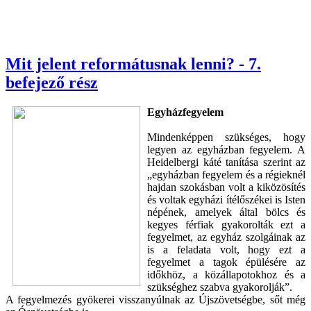
Mit jelent reformátusnak lenni? - 7.
befejező rész
Egyházfegyelem
Mindenképpen szükséges, hogy
legyen az egyházban fegyelem. A
Heidelbergi káté tanítása szerint az
„egyházban fegyelem és a régieknél
hajdan szokásban volt a kiközösítés
és voltak egyházi ítélőszékei is Isten
népének, amelyek által bölcs és
kegyes férfiak gyakorolták ezt a
fegyelmet, az egyház szolgáinak az
is a feladata volt, hogy ezt a
fegyelmet a tagok épülésére az
időkhöz, a közállapotokhoz és a
szükséghez szabva gyakorolják”.
A fegyelmezés gyökerei visszanyúlnak az Újszövetségbe, sőt még