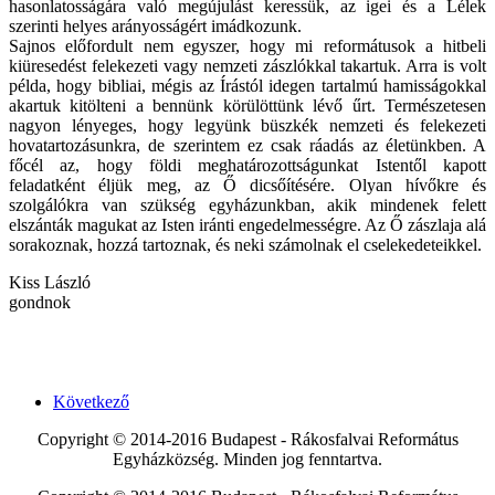
hasonlatosságára való megújulást keressük, az igei és a Lélek
szerinti helyes arányosságért imádkozunk.
Sajnos előfordult nem egyszer, hogy mi reformátusok a hitbeli
kiüresedést felekezeti vagy nemzeti zászlókkal takartuk. Arra is volt
példa, hogy bibliai, mégis az Írástól idegen tartalmú hamisságokkal
akartuk kitölteni a bennünk körülöttünk lévő űrt. Természetesen
nagyon lényeges, hogy legyünk büszkék nemzeti és felekezeti
hovatartozásunkra, de szerintem ez csak ráadás az életünkben. A
főcél az, hogy földi meghatározottságunkat Istentől kapott
feladatként éljük meg, az Ő dicsőítésére. Olyan hívőkre és
szolgálókra van szükség egyházunkban, akik mindenek felett
elszánták magukat az Isten iránti engedelmességre. Az Ő zászlaja alá
sorakoznak, hozzá tartoznak, és neki számolnak el cselekedeteikkel.
Kiss László
gondnok
Következő
Copyright © 2014-2016 Budapest - Rákosfalvai Református
Egyházközség. Minden jog fenntartva.