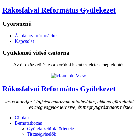
Rákosfalvai Református Gyülekezet
Gyorsmenü
Általános Információk
Kapcsolat
Gyülekezeti videó csatorna
Az élő közvetítés és a korábbi istentiszteletek megtekintés
Rákosfalvai Református Gyülekezet
Jézus mondja: "Jöjjetek énhozzám mindnyájan, akik megfáradtatok
és meg vagytok terhelve, és megnyugvást adok néktek"
Címlap
Bemutatkozás
Gyülekezetünk története
Tisztségviselők