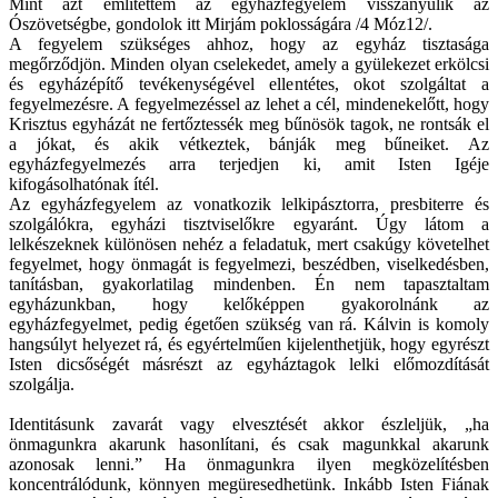
Mint azt említettem az egyházfegyelem visszanyúlik az
Ószövetségbe, gondolok itt Mirjám poklosságára /4 Móz12/.
A fegyelem szükséges ahhoz, hogy az egyház tisztasága
megőrződjön. Minden olyan cselekedet, amely a gyülekezet erkölcsi
és egyházépítő tevékenységével ellentétes, okot szolgáltat a
fegyelmezésre. A fegyelmezéssel az lehet a cél, mindenekelőtt, hogy
Krisztus egyházát ne fertőztessék meg bűnösök tagok, ne rontsák el
a jókat, és akik vétkeztek, bánják meg bűneiket. Az
egyházfegyelmezés arra terjedjen ki, amit Isten Igéje
kifogásolhatónak ítél.
Az egyházfegyelem az vonatkozik lelkipásztorra, presbiterre és
szolgálókra, egyházi tisztviselőkre egyaránt. Úgy látom a
lelkészeknek különösen nehéz a feladatuk, mert csakúgy követelhet
fegyelmet, hogy önmagát is fegyelmezi, beszédben, viselkedésben,
tanításban, gyakorlatilag mindenben. Én nem tapasztaltam
egyházunkban, hogy kelőképpen gyakorolnánk az
egyházfegyelmet, pedig égetően szükség van rá. Kálvin is komoly
hangsúlyt helyezet rá, és egyértelműen kijelenthetjük, hogy egyrészt
Isten dicsőségét másrészt az egyháztagok lelki előmozdítását
szolgálja.
Identitásunk zavarát vagy elvesztését akkor észleljük, „ha
önmagunkra akarunk hasonlítani, és csak magunkkal akarunk
azonosak lenni.” Ha önmagunkra ilyen megközelítésben
koncentrálódunk, könnyen megüresedhetünk. Inkább Isten Fiának