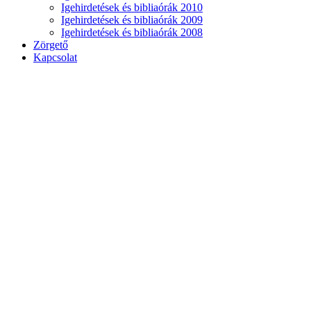
Igehirdetések és bibliaórák 2010
Igehirdetések és bibliaórák 2009
Igehirdetések és bibliaórák 2008
Zörgető
Kapcsolat