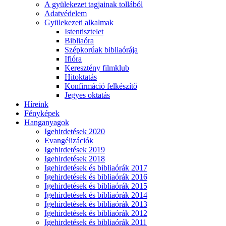
A gyülekezet tagjainak tollából
Adatvédelem
Gyülekezeti alkalmak
Istentisztelet
Bibliaóra
Szépkorúak bibliaórája
Ifióra
Keresztény filmklub
Hitoktatás
Konfirmáció felkészítő
Jegyes oktatás
Híreink
Fényképek
Hanganyagok
Igehirdetések 2020
Evangélizációk
Igehirdetések 2019
Igehirdetések 2018
Igehirdetések és bibliaórák 2017
Igehirdetések és bibliaórák 2016
Igehirdetések és bibliaórák 2015
Igehirdetések és bibliaórák 2014
Igehirdetések és bibliaórák 2013
Igehirdetések és bibliaórák 2012
Igehirdetések és bibliaórák 2011