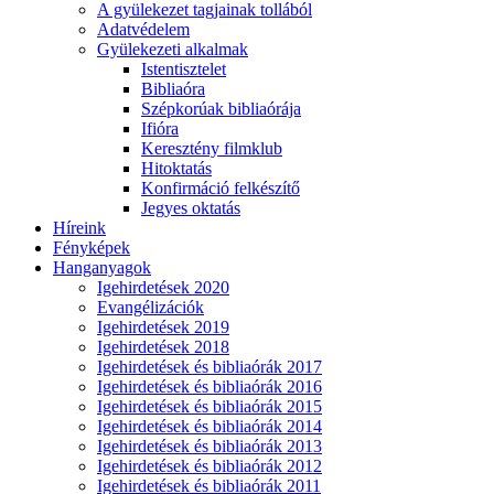
A gyülekezet tagjainak tollából
Adatvédelem
Gyülekezeti alkalmak
Istentisztelet
Bibliaóra
Szépkorúak bibliaórája
Ifióra
Keresztény filmklub
Hitoktatás
Konfirmáció felkészítő
Jegyes oktatás
Híreink
Fényképek
Hanganyagok
Igehirdetések 2020
Evangélizációk
Igehirdetések 2019
Igehirdetések 2018
Igehirdetések és bibliaórák 2017
Igehirdetések és bibliaórák 2016
Igehirdetések és bibliaórák 2015
Igehirdetések és bibliaórák 2014
Igehirdetések és bibliaórák 2013
Igehirdetések és bibliaórák 2012
Igehirdetések és bibliaórák 2011