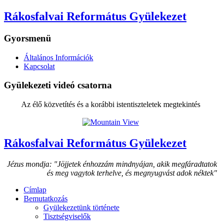
Rákosfalvai Református Gyülekezet
Gyorsmenü
Általános Információk
Kapcsolat
Gyülekezeti videó csatorna
Az élő közvetítés és a korábbi istentiszteletek megtekintés
Rákosfalvai Református Gyülekezet
Jézus mondja: "Jöjjetek énhozzám mindnyájan, akik megfáradtatok
és meg vagytok terhelve, és megnyugvást adok néktek"
Címlap
Bemutatkozás
Gyülekezetünk története
Tisztségviselők