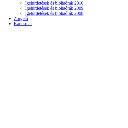
Igehirdetések és bibliaórák 2010
Igehirdetések és bibliaórák 2009
Igehirdetések és bibliaórák 2008
Zörgető
Kapcsolat