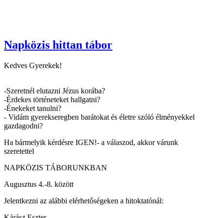
Napközis hittan tábor
Kedves Gyerekek!
-Szeretnél elutazni Jézus korába?
-Érdekes történeteket hallgatni?
-Énekeket tanulni?
- Vidám gyerekseregben barátokat és életre szóló élményekkel
gazdagodni?
Ha bármelyik kérdésre IGEN!- a válaszod, akkor várunk
szeretettel
NAPKÖZIS TÁBORUNKBAN
Augusztus 4.-8. között
Jelentkezni az alábbi elérhetőségeken a hitoktatónál:
Kárász Eszter