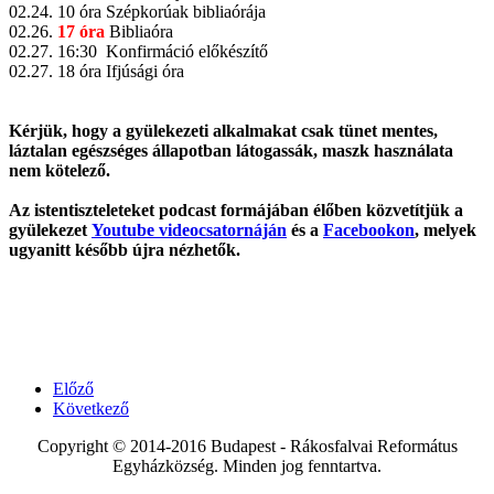
02.24. 10 óra Szépkorúak bibliaórája
02.26.
17 óra
Bibliaóra
02.27. 16:30 Konfirmáció előkészítő
02.27. 18 óra Ifjúsági óra
Kérjük, hogy a gyülekezeti alkalmakat csak tünet mentes,
láztalan egészséges állapotban látogassák, maszk használata
nem kötelező.
Az istentiszteleteket podcast formájában élőben közvetítjük a
gyülekezet
Youtube videocsatornáján
és a
Facebookon
, melyek
ugyanitt később újra nézhetők.
Előző
Következő
Copyright © 2014-2016 Budapest - Rákosfalvai Református
Egyházközség. Minden jog fenntartva.