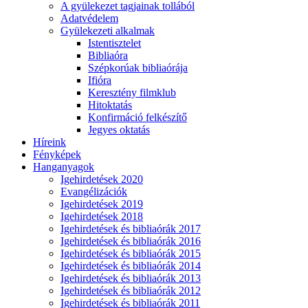
A gyülekezet tagjainak tollából
Adatvédelem
Gyülekezeti alkalmak
Istentisztelet
Bibliaóra
Szépkorúak bibliaórája
Ifióra
Keresztény filmklub
Hitoktatás
Konfirmáció felkészítő
Jegyes oktatás
Híreink
Fényképek
Hanganyagok
Igehirdetések 2020
Evangélizációk
Igehirdetések 2019
Igehirdetések 2018
Igehirdetések és bibliaórák 2017
Igehirdetések és bibliaórák 2016
Igehirdetések és bibliaórák 2015
Igehirdetések és bibliaórák 2014
Igehirdetések és bibliaórák 2013
Igehirdetések és bibliaórák 2012
Igehirdetések és bibliaórák 2011