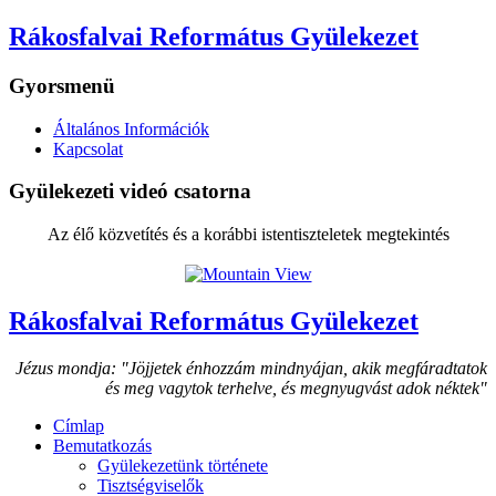
Rákosfalvai Református Gyülekezet
Gyorsmenü
Általános Információk
Kapcsolat
Gyülekezeti videó csatorna
Az élő közvetítés és a korábbi istentiszteletek megtekintés
Rákosfalvai Református Gyülekezet
Jézus mondja: "Jöjjetek énhozzám mindnyájan, akik megfáradtatok
és meg vagytok terhelve, és megnyugvást adok néktek"
Címlap
Bemutatkozás
Gyülekezetünk története
Tisztségviselők