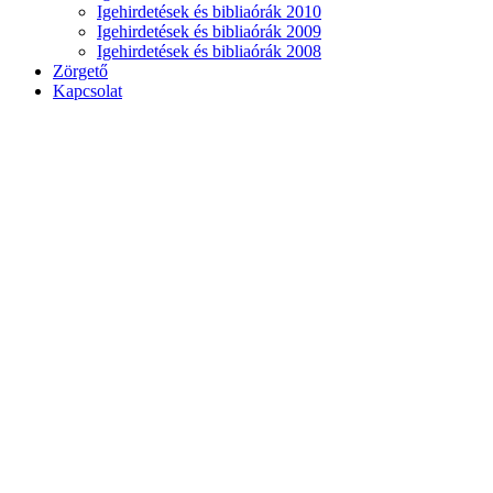
Igehirdetések és bibliaórák 2010
Igehirdetések és bibliaórák 2009
Igehirdetések és bibliaórák 2008
Zörgető
Kapcsolat